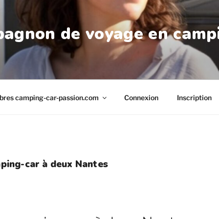
agnon de voyage en camp
res camping-car-passion.com
Connexion
Inscription
ping-car à deux Nantes