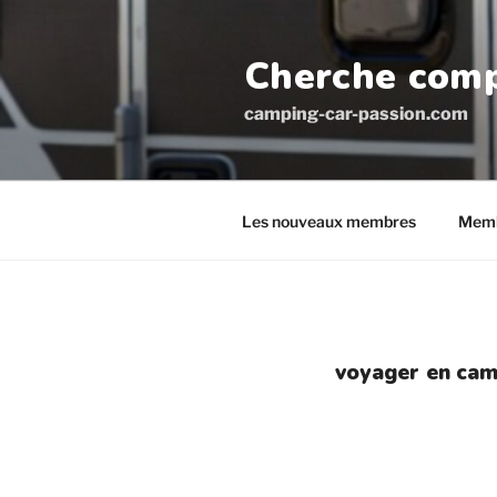
Aller
au
Cherche comp
contenu
principal
camping-car-passion.com
Les nouveaux membres
Memb
voyager en cam