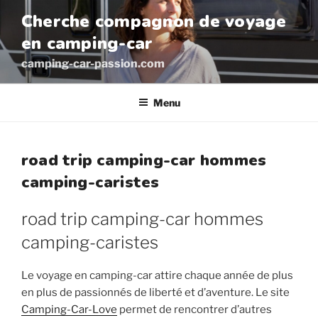
Aller
Cherche compagnon de voyage
au
en camping-car
contenu
principal
camping-car-passion.com
Menu
road trip camping-car hommes
camping-caristes
road trip camping-car hommes
camping-caristes
Le voyage en camping-car attire chaque année de plus
en plus de passionnés de liberté et d’aventure. Le site
Camping-Car-Love
permet de rencontrer d’autres