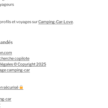
oyageurs
profils et voyages sur
Camping-Car-Love
.
mandés
on.com
cherche copilote
légales © Copyright 2025
age camping-car
n sécurisé
ng-car
r