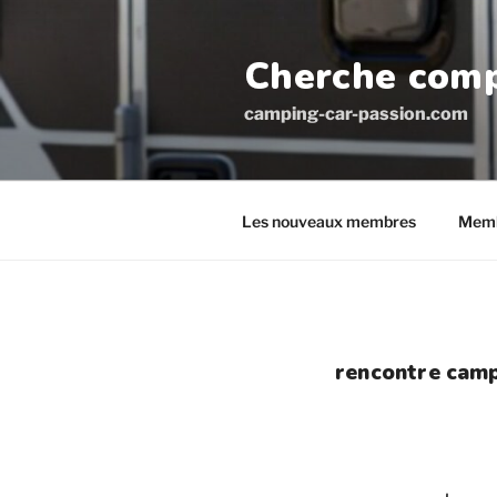
Aller
au
Cherche comp
contenu
principal
camping-car-passion.com
Les nouveaux membres
Memb
rencontre camp