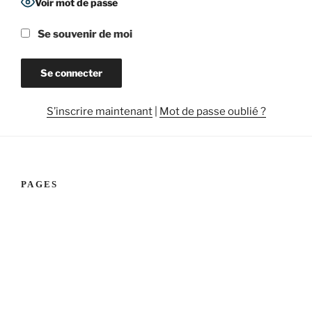
Voir mot de passe
Se souvenir de moi
A
S’inscrire maintenant
|
Mot de passe oublié ?
l
t
e
r
PAGES
n
a
t
i
v
e
: