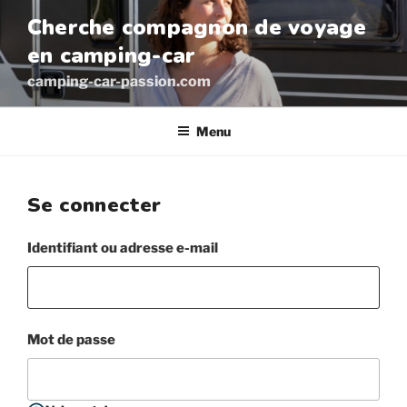
Aller
Cherche compagnon de voyage
au
en camping-car
contenu
principal
camping-car-passion.com
Menu
Se connecter
Identifiant ou adresse e-mail
Mot de passe